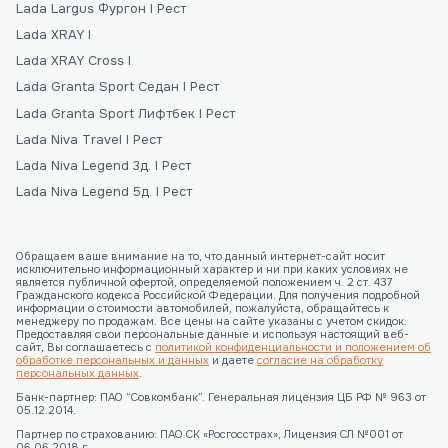
Lada Largus Фургон I Рест
Lada XRAY I
Lada XRAY Cross I
Lada Granta Sport Седан I Рест
Lada Granta Sport Лифтбек I Рест
Lada Niva Travel I Рест
Lada Niva Legend 3д. I Рест
Lada Niva Legend 5д. I Рест
Обращаем ваше внимание на то, что данный интернет-сайт носит
исключительно информационный характер и ни при каких условиях не
является публичной офертой, определяемой положением ч. 2 ст. 437
Гражданского кодекса Российской Федерации. Для получения подробной
информации о стоимости автомобилей, пожалуйста, обращайтесь к
менеджеру по продажам. Все цены на сайте указаны с учетом скидок.
Предоставляя свои персональные данные и используя настоящий веб-
сайт, Вы соглашаетесь с
политикой конфиденциальности и положением об
обработке персональных и данных
и даете
согласие на обработку
персональных данных
.
Банк-партнер: ПАО “Совкомбанк”. Генеральная лицензия ЦБ РФ № 963 от
05.12.2014.
Партнер по страхованию: ПАО СК «Росгосстрах», Лицензия СЛ №001 от
06.06.2018 г.