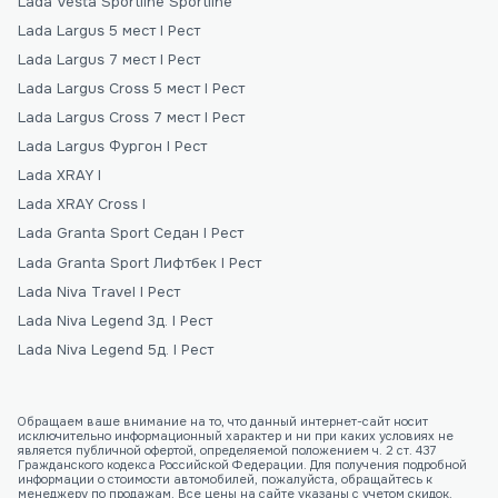
Lada Vesta Sportline Sportline
Lada Largus 5 мест I Рест
Lada Largus 7 мест I Рест
Lada Largus Сross 5 мест I Рест
Lada Largus Сross 7 мест I Рест
Lada Largus Фургон I Рест
Lada XRAY I
Lada XRAY Cross I
Lada Granta Sport Седан I Рест
Lada Granta Sport Лифтбек I Рест
Lada Niva Travel I Рест
Lada Niva Legend 3д. I Рест
Lada Niva Legend 5д. I Рест
Обращаем ваше внимание на то, что данный интернет-сайт носит
исключительно информационный характер и ни при каких условиях не
является публичной офертой, определяемой положением ч. 2 ст. 437
Гражданского кодекса Российской Федерации. Для получения подробной
информации о стоимости автомобилей, пожалуйста, обращайтесь к
менеджеру по продажам. Все цены на сайте указаны с учетом скидок.