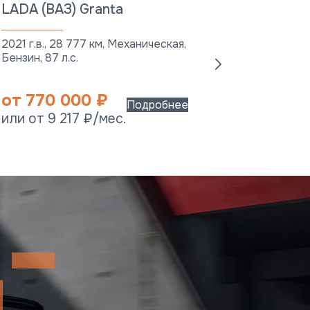
LADA (ВАЗ) Granta
LADA (
2020 г.в.
2021 г.в., 28 777 км, Механическая,
Бензин, 8
Бензин, 87 л.с.
от 72
от 770 000 ₽
или от 
Подробнее
или от 9 217 ₽/мес.
мес.
-