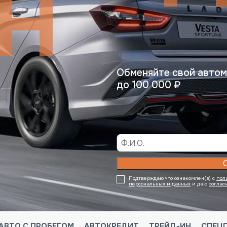
Н
Обменяйте свой автом
до 100 000 ₽
Подтверждаю что ознакомлен(а) с
пол
персональных и данных
и даю
соглас
АВТО С ПРОБЕГОМ
АВТОКРЕДИТ
ТРЕЙД-ИН
СПЕЦ