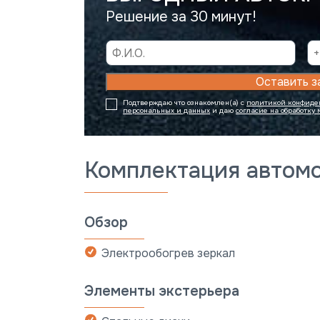
Решение за 30 минут!
Оставить з
Подтверждаю что ознакомлен(а) с
политикой конфиден
персональных и данных
и даю
согласие на обработку
Комплектация автом
Обзор
Электрообогрев зеркал
Элементы экстерьера