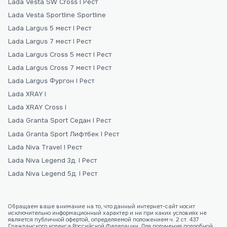
Lada Vesta SW Cross I Рест
Lada Vesta Sportline Sportline
Lada Largus 5 мест I Рест
Lada Largus 7 мест I Рест
Lada Largus Сross 5 мест I Рест
Lada Largus Сross 7 мест I Рест
Lada Largus Фургон I Рест
Lada XRAY I
Lada XRAY Cross I
Lada Granta Sport Седан I Рест
Lada Granta Sport Лифтбек I Рест
Lada Niva Travel I Рест
Lada Niva Legend 3д. I Рест
Lada Niva Legend 5д. I Рест
Обращаем ваше внимание на то, что данный интернет-сайт носит
исключительно информационный характер и ни при каких условиях не
является публичной офертой, определяемой положением ч. 2 ст. 437
Гражданского кодекса Российской Федерации. Для получения подробной